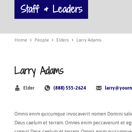
Staff & Leaders
Home
People
Elders
Larry Adams
Larry Adams
Elder
(888) 555-2624
larry@your
Omnis enim quicumque invocaverit nomen Domini salvus 
Deus caelum et terram. Omnes enim peccaverunt et egen
creavit Deus caelum et terram. Omnis enim quicumque